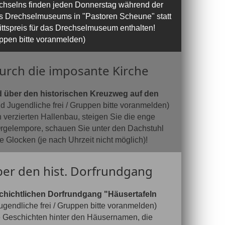
chselns finden jeden Donnerstag während der
es Drechselmuseums in "Pastoren Scheune" statt
rittspreis für das Drechselmuseum enthalten!
ppen bitte voranmelden)
rch die imposante Kirche
 über den historischen Kreuzweg auf den
d Jugendliche frei / Gruppen bitte voranmelden)
 verzierten Hallenbau, steigen Sie die enge
Orgelempore, schauen Sie unter den Dachstuhl
 Glocken (je nach Uhrzeit nicht möglich)!
er den hist. Dorfrundgang
hichtlichen Dorfrundgang "Häusertafeln
gendliche frei / Gruppen bitte voranmelden)
 Geschichten hinter den Häusernamen, die