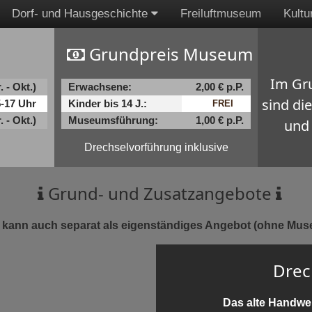
Dorf- und Hausgeschichte
Freiluftmuseum
Kultu
Grundpreis Museum
Im Gru
 - Okt.)
Erwachsene:
2,00 € p.P.
sind di
5-17 Uhr
Kinder bis 14 J.:
FREI
 - Okt.)
Museumsführung:
1,00 € p.P.
und 
Drechselvorführung inklusive
F
Grund- und Zusatzangebote
 kann auch separat als eigenständiges Angebot (ohne Mus
Drec
Das alte Handwe