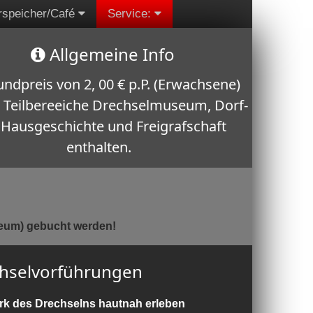
rspeicher/Café
Service:
Allgemeine Info
ndpreis von 2, 00 € p.P. (Erwachsene)
e Teilbereeiche Drechselmuseum, Dorf-
Hausgeschichte und Freigrafschaft
enthalten.
ührungen und Zusatzangebote zubuchbar
eum) gebucht werden!
hselvorführungen
rk des Drechselns hautnah erleben