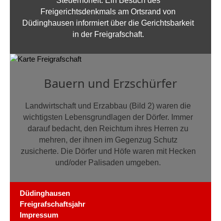
Steuerhoheit. Ein Besuch des
Freigerichtsdenkmals am Ortsrand von
Düdinghausen informiert über die Gerichtsbarkeit
in der Freigrafschaft.
Bauern und Erzschürfer
Landwirtschaft und Erzabbau (Bild 2) waren die
wichtigsten Lebensgrundlagen der Dörfer. Immer
darauf bedacht, den Reichtum ihres Herren zu
mehren, der ihnen im Gegenzug Schutz
zusicherte. Die Dörfer und Höfe waren mit Hecken
und/oder Palisaden umgeben.
Düdinghausen
Freigrafschaftsjahr
Impressum