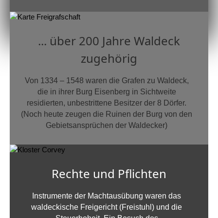
... über 200 Jahre Waldeck
zugehörig
Von 1334 – 1548 waren die Grafen zu Waldeck,
die in ihrer Burg Eisenberg in Sichtweite
residierten, unbestrittene Besitzer der 8 Dörfer.
(Noch heute zeugen die Ruinen der Burg von den
Gebietsansprüchen der Waldecker)
Rechte und Pflichten
Instrumente der Machtausübung waren das
waldeckische Freigericht (Freistuhl) und die